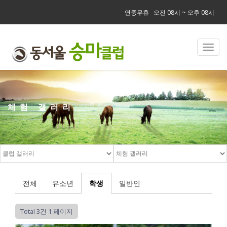
연중무휴 오전 08시 ~ 오후 08시
Toggl
navig
체험 갤러리
전체
유소년
학생
일반인
Total 3건
1 페이지