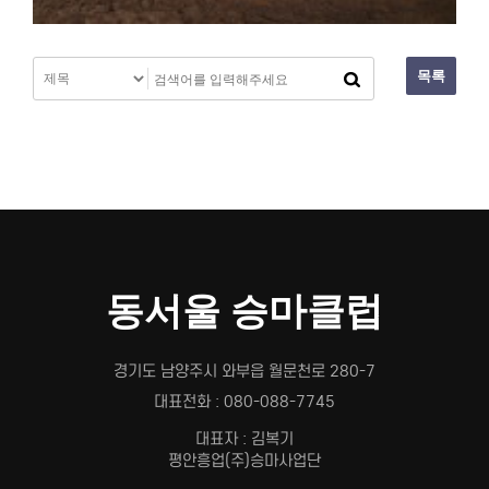
목록
동서울 승마클럽
경기도 남양주시 와부읍 월문천로 280-7
대표전화 : 080-088-7745
대표자 : 김복기
평안흥업(주)승마사업단